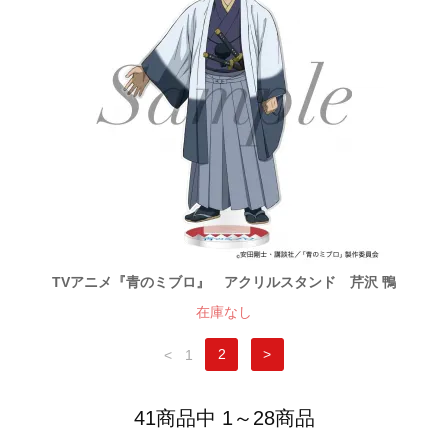
TVアニメ『青のミブロ』 アクリルスタンド 芹沢 鴨
在庫なし
<
1
2
>
41商品中 1～28商品