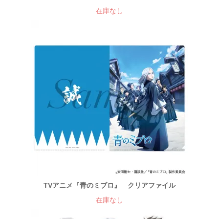
在庫なし
TVアニメ『青のミブロ』 クリアファイル
在庫なし