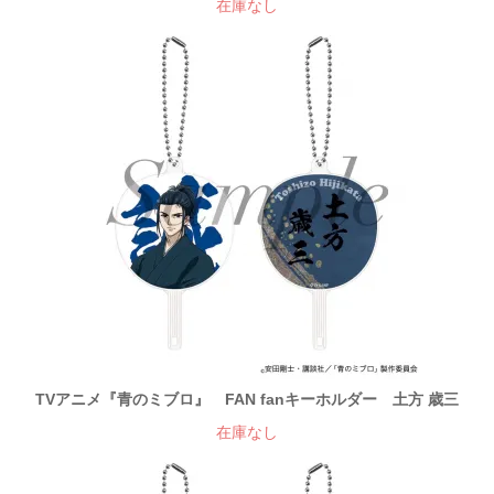
在庫なし
TVアニメ『青のミブロ』 FAN fanキーホルダー 土方 歳三
在庫なし