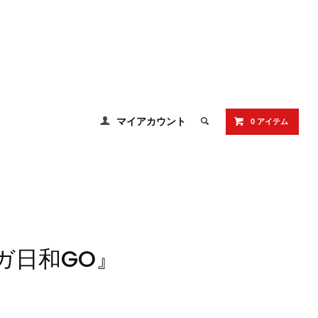
マイアカウント
0 アイテム
ガ日和GO』