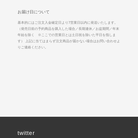
お届け日について
基本的にはご注文入金確定日より7営業日以内に発送いたします。
（発売日前の予約商品を購入した場合／長期連休／お盆期間／年末
年始を除く ※ここでの営業日とは土日祝を除いた平日を指しま
す） 上記に当てはまらず注文商品が届かない場合はお問い合わせよ
りご連絡ください。
twitter