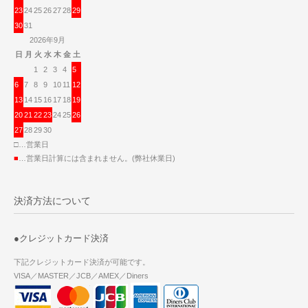
23
24
25
26
27
28
29
30
31
2026年9月
日
月
火
水
木
金
土
1
2
3
4
5
6
7
8
9
10
11
12
13
14
15
16
17
18
19
20
21
22
23
24
25
26
27
28
29
30
□…営業日
■
…営業日計算には含まれません。(弊社休業日)
決済方法について
●クレジットカード決済
下記クレジットカード決済が可能です。
VISA／MASTER／JCB／AMEX／Diners