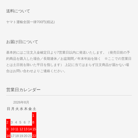
送料について
ヤマト運輸全国一律700円(税込)
お届け日について
基本的にはご注文入金確定日より7営業日以内に発送いたします。（発売日前の予
約商品を購入した場合／長期連休／お盆期間／年末年始を除く ※ここでの営業日
とは土日祝を除いた平日を指します） 上記に当てはまらず注文商品が届かない場
合はお問い合わせよりご連絡ください。
営業日カレンダー
2026年8月
日
月
火
水
木
金
土
1
2
3
4
5
6
7
8
9
10
11
12
13
14
15
16
17
18
19
20
21
22