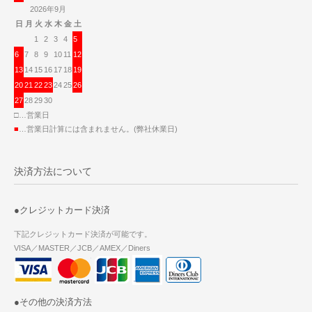
2026年9月
日
月
火
水
木
金
土
1
2
3
4
5
6
7
8
9
10
11
12
13
14
15
16
17
18
19
20
21
22
23
24
25
26
27
28
29
30
□…営業日
■
…営業日計算には含まれません。(弊社休業日)
決済方法について
●クレジットカード決済
下記クレジットカード決済が可能です。
VISA／MASTER／JCB／AMEX／Diners
●その他の決済方法