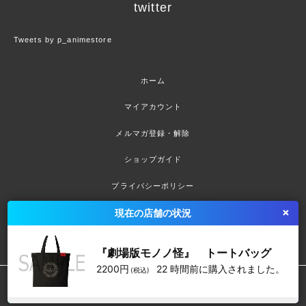
twitter
Tweets by p_animestore
ホーム
マイアカウント
メルマガ登録・解除
ショップガイド
プライバシーポリシー
×
現在の店舗の状況
お問い合わせ
『劇場版モノノ怪』 トートバッグ
2200
円
22 時間前
に購入されました。
(税込)
Copyright (C) P-Anime All Rights Reserved.
問い合わせ：philter@philter.co.jp