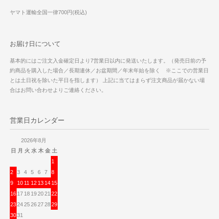
ヤマト運輸全国一律700円(税込)
お届け日について
基本的にはご注文入金確定日より7営業日以内に発送いたします。（発売日前の予
約商品を購入した場合／長期連休／お盆期間／年末年始を除く ※ここでの営業日
とは土日祝を除いた平日を指します） 上記に当てはまらず注文商品が届かない場
合はお問い合わせよりご連絡ください。
営業日カレンダー
2026年8月
日
月
火
水
木
金
土
1
2
3
4
5
6
7
8
9
10
11
12
13
14
15
16
17
18
19
20
21
22
23
24
25
26
27
28
29
30
31