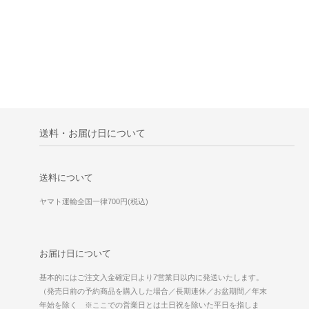
送料・お届け日について
送料について
ヤマト運輸全国一律700円(税込)
お届け日について
基本的にはご注文入金確定日より7営業日以内に発送いたします。
（発売日前の予約商品を購入した場合／長期連休／お盆期間／年末
年始を除く ※ここでの営業日とは土日祝を除いた平日を指しま