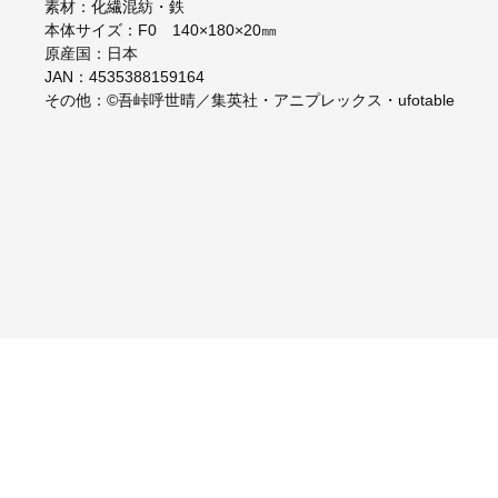
素材：化繊混紡・鉄
本体サイズ：F0 140×180×20㎜
原産国：日本
JAN：4535388159164
その他：©吾峠呼世晴／集英社・アニプレックス・ufotable