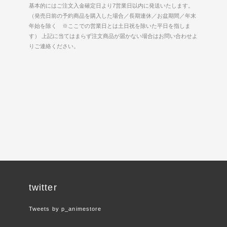
基本的にはご注文入金確定日より7営業日以内に発送いたします。
（発売日前の予約商品を購入した場合／長期連休／お盆期間／年末
年始を除く ※ここでの営業日とは土日祝を除いた平日を指しま
す） 上記に当てはまらず注文商品が届かない場合はお問い合わせよ
りご連絡ください。
twitter
Tweets by p_animestore