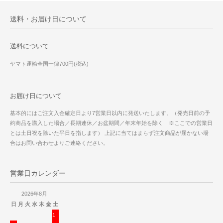
送料・お届け日について
送料について
ヤマト運輸全国一律700円(税込)
お届け日について
基本的にはご注文入金確定日より7営業日以内に発送いたします。（発売日前の予
約商品を購入した場合／長期連休／お盆期間／年末年始を除く ※ここでの営業日
とは土日祝を除いた平日を指します） 上記に当てはまらず注文商品が届かない場
合はお問い合わせよりご連絡ください。
営業日カレンダー
2026年8月
日
月
火
水
木
金
土
1