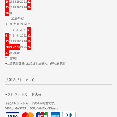
16
17
18
19
20
21
22
23
24
25
26
27
28
29
30
31
2026年9月
日
月
火
水
木
金
土
1
2
3
4
5
6
7
8
9
10
11
12
13
14
15
16
17
18
19
20
21
22
23
24
25
26
27
28
29
30
□…営業日
■
…営業日計算には含まれません。(弊社休業日)
決済方法について
●クレジットカード決済
下記クレジットカード決済が可能です。
VISA／MASTER／JCB／AMEX／Diners