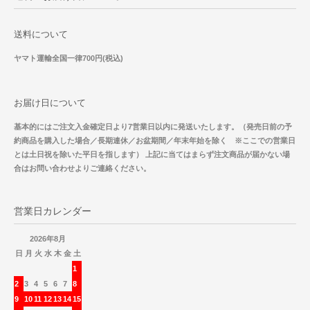
送料について
ヤマト運輸全国一律700円(税込)
お届け日について
基本的にはご注文入金確定日より7営業日以内に発送いたします。（発売日前の予
約商品を購入した場合／長期連休／お盆期間／年末年始を除く ※ここでの営業日
とは土日祝を除いた平日を指します） 上記に当てはまらず注文商品が届かない場
合はお問い合わせよりご連絡ください。
営業日カレンダー
2026年8月
日
月
火
水
木
金
土
1
2
3
4
5
6
7
8
9
10
11
12
13
14
15