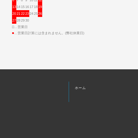
13
14
15
16
17
18
19
20
21
22
23
24
25
26
27
28
29
30
□…営業日
■
…営業日計算には含まれません。(弊社休業日)
ホーム