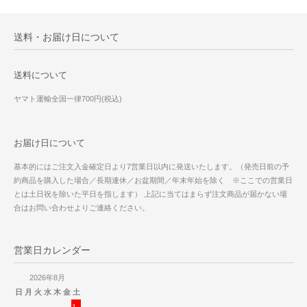
送料・お届け日について
送料について
ヤマト運輸全国一律700円(税込)
お届け日について
基本的にはご注文入金確定日より7営業日以内に発送いたします。（発売日前の予
約商品を購入した場合／長期連休／お盆期間／年末年始を除く ※ここでの営業日
とは土日祝を除いた平日を指します） 上記に当てはまらず注文商品が届かない場
合はお問い合わせよりご連絡ください。
営業日カレンダー
2026年8月
日
月
火
水
木
金
土