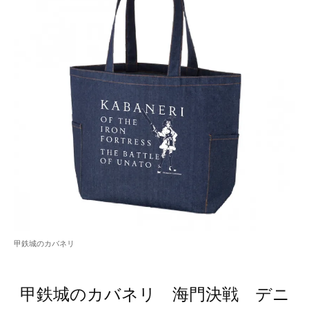
甲鉄城のカバネリ
甲鉄城のカバネリ 海門決戦 デニ