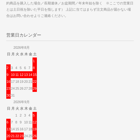
約商品を購入した場合／長期連休／お盆期間／年末年始を除く ※ここでの営業日
とは土日祝を除いた平日を指します） 上記に当てはまらず注文商品が届かない場
合はお問い合わせよりご連絡ください。
営業日カレンダー
2026年8月
日
月
火
水
木
金
土
1
2
3
4
5
6
7
8
9
10
11
12
13
14
15
16
17
18
19
20
21
22
23
24
25
26
27
28
29
30
31
2026年9月
日
月
火
水
木
金
土
1
2
3
4
5
6
7
8
9
10
11
12
13
14
15
16
17
18
19
20
21
22
23
24
25
26