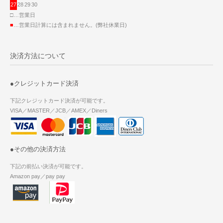
27
28
29
30
□…営業日
■
…営業日計算には含まれません。(弊社休業日)
決済方法について
●クレジットカード決済
下記クレジットカード決済が可能です。
VISA／MASTER／JCB／AMEX／Diners
●その他の決済方法
下記の前払い決済が可能です。
Amazon pay／pay pay