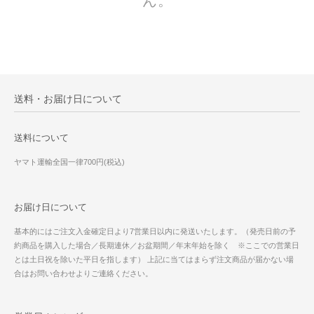
ん。
送料・お届け日について
送料について
ヤマト運輸全国一律700円(税込)
お届け日について
基本的にはご注文入金確定日より7営業日以内に発送いたします。（発売日前の予
約商品を購入した場合／長期連休／お盆期間／年末年始を除く ※ここでの営業日
とは土日祝を除いた平日を指します） 上記に当てはまらず注文商品が届かない場
合はお問い合わせよりご連絡ください。