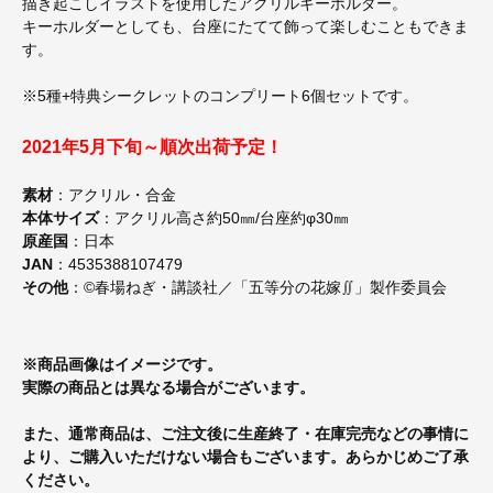
描き起こしイラストを使用したアクリルキーホルダー。
キーホルダーとしても、台座にたてて飾って楽しむこともできま
す。
※5種+特典シークレットのコンプリート6個セットです。
2021年5月下旬～順次出荷予定！
素材
：アクリル・合金
本体サイズ
：アクリル高さ約50㎜/台座約φ30㎜
原産国
：日本
JAN
：4535388107479
その他
：©春場ねぎ・講談社／「五等分の花嫁∬」製作委員会
※商品画像はイメージです。
実際の商品とは異なる場合がございます。
また、通常商品は、ご注文後に生産終了・在庫完売などの事情に
より、ご購入いただけない場合もございます。あらかじめご了承
ください。