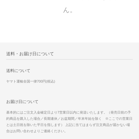
ん。
送料・お届け日について
送料について
ヤマト運輸全国一律700円(税込)
お届け日について
基本的にはご注文入金確定日より7営業日以内に発送いたします。（発売日前の予
約商品を購入した場合／長期連休／お盆期間／年末年始を除く ※ここでの営業日
とは土日祝を除いた平日を指します） 上記に当てはまらず注文商品が届かない場
合はお問い合わせよりご連絡ください。