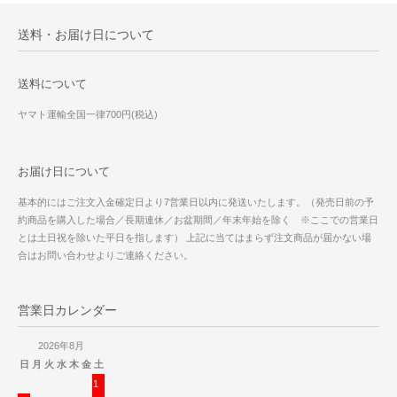
送料・お届け日について
送料について
ヤマト運輸全国一律700円(税込)
お届け日について
基本的にはご注文入金確定日より7営業日以内に発送いたします。（発売日前の予
約商品を購入した場合／長期連休／お盆期間／年末年始を除く ※ここでの営業日
とは土日祝を除いた平日を指します） 上記に当てはまらず注文商品が届かない場
合はお問い合わせよりご連絡ください。
営業日カレンダー
2026年8月
日
月
火
水
木
金
土
1