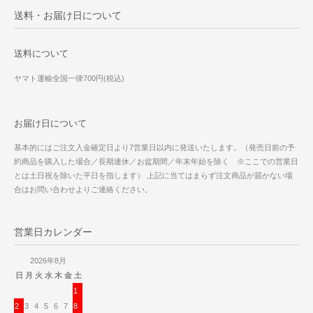
送料・お届け日について
送料について
ヤマト運輸全国一律700円(税込)
お届け日について
基本的にはご注文入金確定日より7営業日以内に発送いたします。（発売日前の予
約商品を購入した場合／長期連休／お盆期間／年末年始を除く ※ここでの営業日
とは土日祝を除いた平日を指します） 上記に当てはまらず注文商品が届かない場
合はお問い合わせよりご連絡ください。
営業日カレンダー
2026年8月
日
月
火
水
木
金
土
1
2
3
4
5
6
7
8