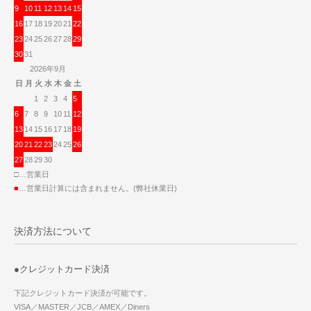
9
10
11
12
13
14
15
16
17
18
19
20
21
22
23
24
25
26
27
28
29
30
31
2026年9月
日
月
火
水
木
金
土
1
2
3
4
5
6
7
8
9
10
11
12
13
14
15
16
17
18
19
20
21
22
23
24
25
26
27
28
29
30
□…営業日
■
…営業日計算には含まれません。(弊社休業日)
決済方法について
●クレジットカード決済
下記クレジットカード決済が可能です。
VISA／MASTER／JCB／AMEX／Diners