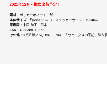
2021年12月～順次出荷予定！
素材
：ポリカーボネート・紙
本体サイズ
：約68×138㎜ / ステッカーサイズ：70×40㎜
原産国
：中国/加工：日本
JAN
：4535388116372
その他
：©望月淳／SQUARE ENIX・「ヴァニタスの手記」製作