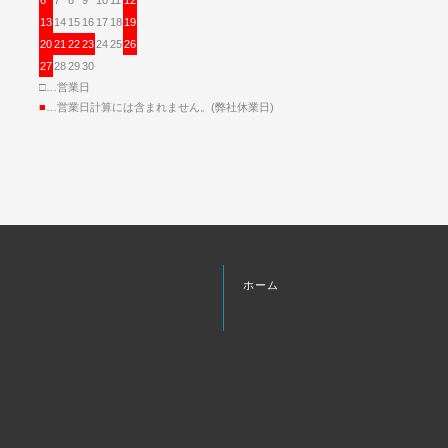
13
14
15
16
17
18
19
20
21
22
23
24
25
26
27
28
29
30
□…営業日
■
…営業日計算には含まれません。(弊社休業日)
ホーム