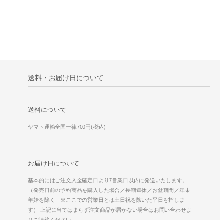
送料・お届け日について
送料について
ヤマト運輸全国一律700円(税込)
お届け日について
基本的にはご注文入金確定日より7営業日以内に発送いたします。
（発売日前の予約商品を購入した場合／長期連休／お盆期間／年末
年始を除く ※ここでの営業日とは土日祝を除いた平日を指しま
す） 上記に当てはまらず注文商品が届かない場合はお問い合わせよ
りご連絡ください。