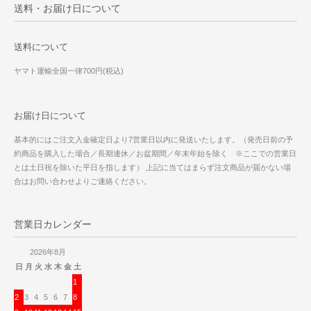
送料・お届け日について
送料について
ヤマト運輸全国一律700円(税込)
お届け日について
基本的にはご注文入金確定日より7営業日以内に発送いたします。（発売日前の予
約商品を購入した場合／長期連休／お盆期間／年末年始を除く ※ここでの営業日
とは土日祝を除いた平日を指します） 上記に当てはまらず注文商品が届かない場
合はお問い合わせよりご連絡ください。
営業日カレンダー
2026年8月
日
月
火
水
木
金
土
1
2
3
4
5
6
7
8