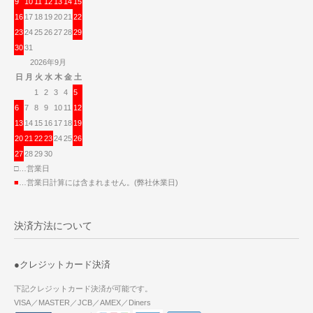
9
10
11
12
13
14
15
16
17
18
19
20
21
22
23
24
25
26
27
28
29
30
31
2026年9月
日
月
火
水
木
金
土
1
2
3
4
5
6
7
8
9
10
11
12
13
14
15
16
17
18
19
20
21
22
23
24
25
26
27
28
29
30
□…営業日
■
…営業日計算には含まれません。(弊社休業日)
決済方法について
●クレジットカード決済
下記クレジットカード決済が可能です。
VISA／MASTER／JCB／AMEX／Diners