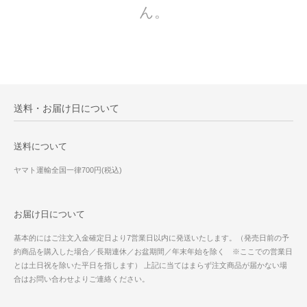
ん。
送料・お届け日について
送料について
ヤマト運輸全国一律700円(税込)
お届け日について
基本的にはご注文入金確定日より7営業日以内に発送いたします。（発売日前の予
約商品を購入した場合／長期連休／お盆期間／年末年始を除く ※ここでの営業日
とは土日祝を除いた平日を指します） 上記に当てはまらず注文商品が届かない場
合はお問い合わせよりご連絡ください。