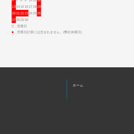
13
14
15
16
17
18
19
20
21
22
23
24
25
26
27
28
29
30
□…営業日
■
…営業日計算には含まれません。(弊社休業日)
ホーム