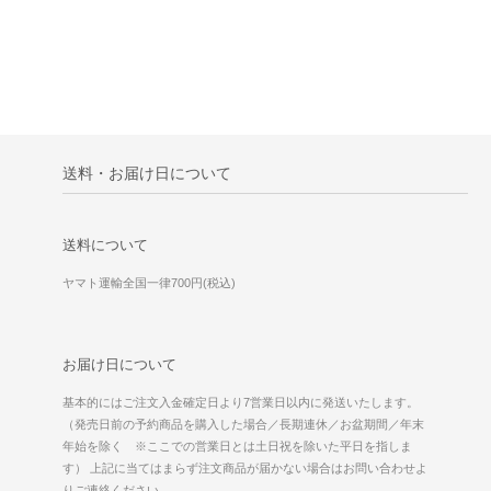
送料・お届け日について
送料について
ヤマト運輸全国一律700円(税込)
お届け日について
基本的にはご注文入金確定日より7営業日以内に発送いたします。
（発売日前の予約商品を購入した場合／長期連休／お盆期間／年末
年始を除く ※ここでの営業日とは土日祝を除いた平日を指しま
す） 上記に当てはまらず注文商品が届かない場合はお問い合わせよ
りご連絡ください。