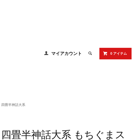
マイアカウント
0 アイテム
四畳半神話大系
四畳半神話大系 もちぐまス