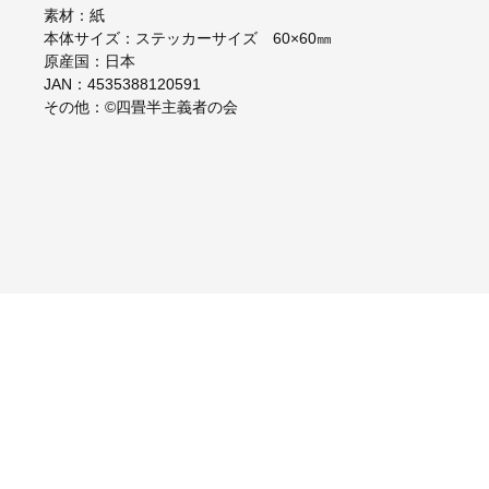
素材：紙
本体サイズ：ステッカーサイズ 60×60㎜
原産国：日本
JAN：4535388120591
その他：©四畳半主義者の会