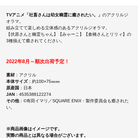
TVアニメ「社畜さんは幼女幽霊に癒されたい。」
のアクリルジ
オラマ。
組み立てて楽しめる立体感のあるアクリルジオラマ。
【伏原さんと幽霊ちゃん】【みゃーこ】【倉橋さんとリリィ】の
3種揃えて癒されてください。
2022年8月～順次出荷予定！
素材
：アクリル
本体サイズ
：約100×75㎜㎜
原産国
：日本
JAN
：4535388122274
その他
：©有田イマリ／SQUARE ENIX・製作委員会も癒された
い。
※商品画像はイメージです。
実際の商品とは異なる場合がございます。