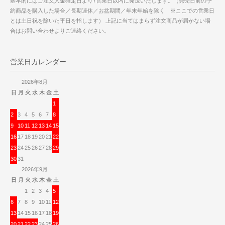
基本的にはご注文入金確定日より7営業日以内に発送いたします。（発売日前の予
約商品を購入した場合／長期連休／お盆期間／年末年始を除く ※ここでの営業日
とは土日祝を除いた平日を指します） 上記に当てはまらず注文商品が届かない場
合はお問い合わせよりご連絡ください。
営業日カレンダー
2026年8月
日
月
火
水
木
金
土
1
2
3
4
5
6
7
8
9
10
11
12
13
14
15
16
17
18
19
20
21
22
23
24
25
26
27
28
29
30
31
2026年9月
日
月
火
水
木
金
土
1
2
3
4
5
6
7
8
9
10
11
12
13
14
15
16
17
18
19
20
21
22
23
24
25
26