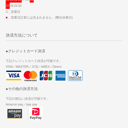
27
28
29
30
□…営業日
■
…営業日計算には含まれません。(弊社休業日)
決済方法について
●クレジットカード決済
下記クレジットカード決済が可能です。
VISA／MASTER／JCB／AMEX／Diners
●その他の決済方法
下記の前払い決済が可能です。
Amazon pay／pay pay