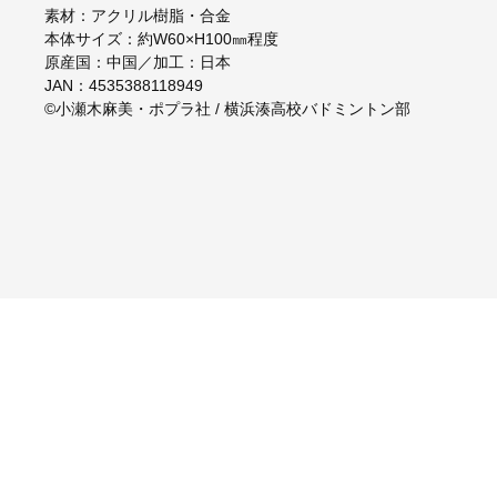
素材：アクリル樹脂・合金
本体サイズ：約W60×H100㎜程度
原産国：中国／加工：日本
JAN：4535388118949
©小瀬木麻美・ポプラ社 / 横浜湊高校バドミントン部