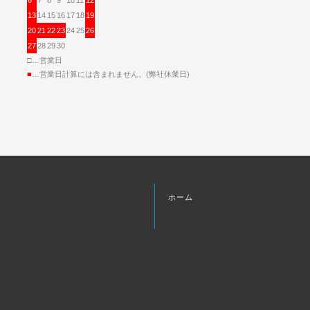
13
14
15
16
17
18
19
20
21
22
23
24
25
26
27
28
29
30
□…営業日
■
…営業日計算には含まれません。(弊社休業日)
ホーム