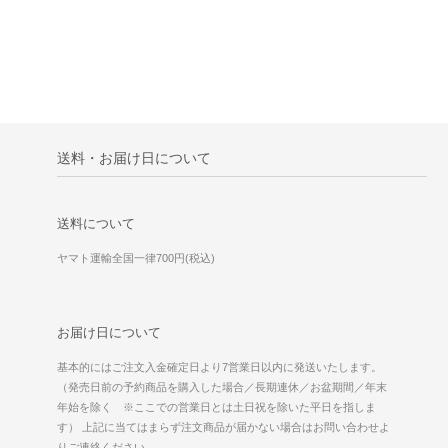
送料・お届け日について
送料について
ヤマト運輸全国一律700円(税込)
お届け日について
基本的にはご注文入金確定日より7営業日以内に発送いたします。
（発売日前の予約商品を購入した場合／長期連休／お盆期間／年末
年始を除く ※ここでの営業日とは土日祝を除いた平日を指しま
す） 上記に当てはまらず注文商品が届かない場合はお問い合わせよ
りご連絡ください。