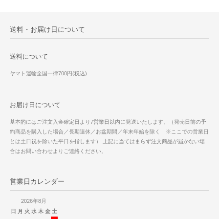
送料・お届け日について
送料について
ヤマト運輸全国一律700円(税込)
お届け日について
基本的にはご注文入金確定日より7営業日以内に発送いたします。（発売日前の予
約商品を購入した場合／長期連休／お盆期間／年末年始を除く ※ここでの営業日
とは土日祝を除いた平日を指します） 上記に当てはまらず注文商品が届かない場
合はお問い合わせよりご連絡ください。
営業日カレンダー
2026年8月
日
月
火
水
木
金
土