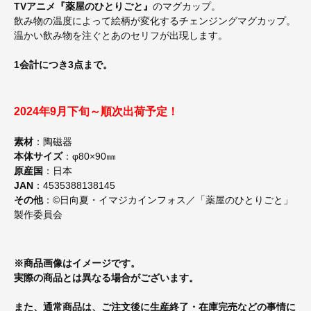
TVアニメ『薬屋のひとりごと』
のマグカップ。
飲み物の温度によって絵柄が変化するチェンジングマグカップ。
温かい飲み物を注ぐとあのセリフが出現します。
1会計につき3点まで。
2024年9月下旬～順次出荷予定！
素材
：陶磁器
本体サイズ
：φ80×90㎜
原産国
：日本
JAN
：4535388138145
その他
：©日向夏・イマジカインフォス／「薬屋のひとりごと」
製作委員会
※商品画像はイメージです。
実際の商品とは異なる場合がございます。
また、通常商品は、ご注文後に生産終了・在庫完売などの事情に