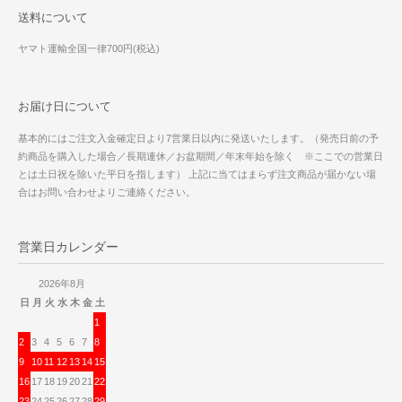
送料について
ヤマト運輸全国一律700円(税込)
お届け日について
基本的にはご注文入金確定日より7営業日以内に発送いたします。（発売日前の予
約商品を購入した場合／長期連休／お盆期間／年末年始を除く ※ここでの営業日
とは土日祝を除いた平日を指します） 上記に当てはまらず注文商品が届かない場
合はお問い合わせよりご連絡ください。
営業日カレンダー
2026年8月
日
月
火
水
木
金
土
1
2
3
4
5
6
7
8
9
10
11
12
13
14
15
16
17
18
19
20
21
22
23
24
25
26
27
28
29