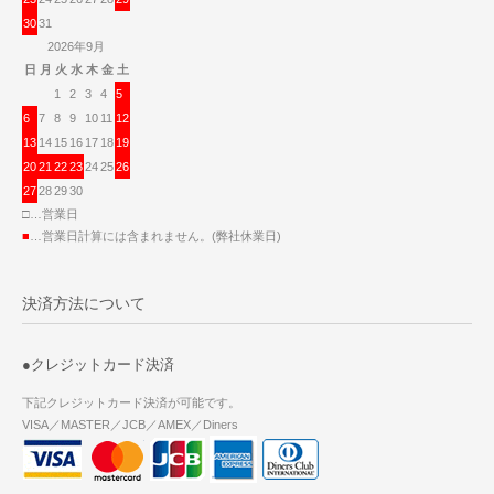
30
31
2026年9月
日
月
火
水
木
金
土
1
2
3
4
5
6
7
8
9
10
11
12
13
14
15
16
17
18
19
20
21
22
23
24
25
26
27
28
29
30
□…営業日
■
…営業日計算には含まれません。(弊社休業日)
決済方法について
●クレジットカード決済
下記クレジットカード決済が可能です。
VISA／MASTER／JCB／AMEX／Diners