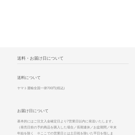
送料・お届け日について
送料について
ヤマト運輸全国一律700円(税込)
お届け日について
基本的にはご注文入金確定日より7営業日以内に発送いたします。
（発売日前の予約商品を購入した場合／長期連休／お盆期間／年末
年始を除く ※ここでの営業日とは土日祝を除いた平日を指しま