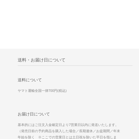
送料・お届け日について
送料について
ヤマト運輸全国一律700円(税込)
お届け日について
基本的にはご注文入金確定日より7営業日以内に発送いたします。
（発売日前の予約商品を購入した場合／長期連休／お盆期間／年末
年始を除く ※ここでの営業日とは土日祝を除いた平日を指しま