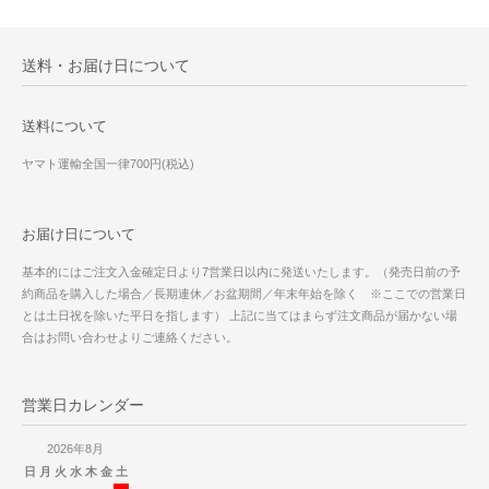
送料・お届け日について
送料について
ヤマト運輸全国一律700円(税込)
お届け日について
基本的にはご注文入金確定日より7営業日以内に発送いたします。（発売日前の予
約商品を購入した場合／長期連休／お盆期間／年末年始を除く ※ここでの営業日
とは土日祝を除いた平日を指します） 上記に当てはまらず注文商品が届かない場
合はお問い合わせよりご連絡ください。
営業日カレンダー
2026年8月
日
月
火
水
木
金
土