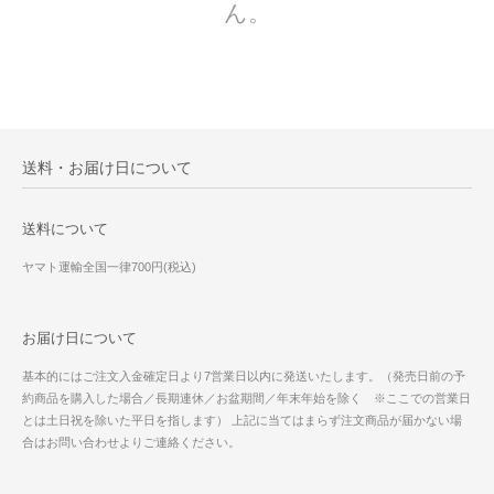
ん。
送料・お届け日について
送料について
ヤマト運輸全国一律700円(税込)
お届け日について
基本的にはご注文入金確定日より7営業日以内に発送いたします。（発売日前の予
約商品を購入した場合／長期連休／お盆期間／年末年始を除く ※ここでの営業日
とは土日祝を除いた平日を指します） 上記に当てはまらず注文商品が届かない場
合はお問い合わせよりご連絡ください。