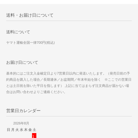
送料・お届け日について
送料について
ヤマト運輸全国一律700円(税込)
お届け日について
基本的にはご注文入金確定日より7営業日以内に発送いたします。（発売日前の予
約商品を購入した場合／長期連休／お盆期間／年末年始を除く ※ここでの営業日
とは土日祝を除いた平日を指します） 上記に当てはまらず注文商品が届かない場
合はお問い合わせよりご連絡ください。
営業日カレンダー
2026年8月
日
月
火
水
木
金
土
1