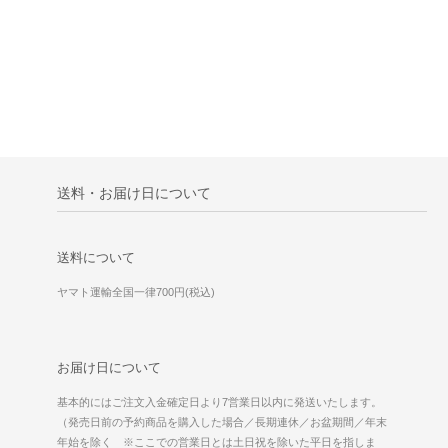
送料・お届け日について
送料について
ヤマト運輸全国一律700円(税込)
お届け日について
基本的にはご注文入金確定日より7営業日以内に発送いたします。
（発売日前の予約商品を購入した場合／長期連休／お盆期間／年末
年始を除く ※ここでの営業日とは土日祝を除いた平日を指しま