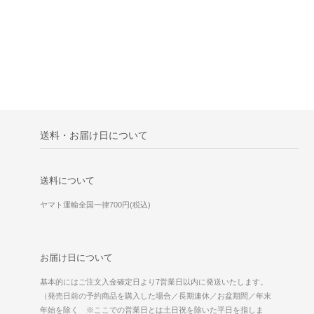
送料・お届け日について
送料について
ヤマト運輸全国一律700円(税込)
お届け日について
基本的にはご注文入金確定日より7営業日以内に発送いたします。
（発売日前の予約商品を購入した場合／長期連休／お盆期間／年末
年始を除く ※ここでの営業日とは土日祝を除いた平日を指しま