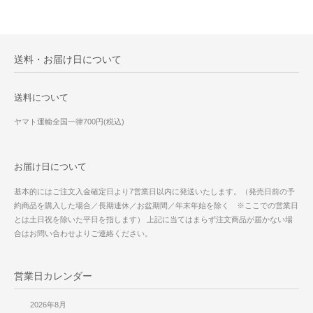
送料・お届け日について
送料について
ヤマト運輸全国一律700円(税込)
お届け日について
基本的にはご注文入金確定日より7営業日以内に発送いたします。（発売日前の予
約商品を購入した場合／長期連休／お盆期間／年末年始を除く ※ここでの営業日
とは土日祝を除いた平日を指します） 上記に当てはまらず注文商品が届かない場
合はお問い合わせよりご連絡ください。
営業日カレンダー
2026年8月