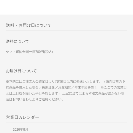
送料・お届け日について
送料について
ヤマト運輸全国一律700円(税込)
お届け日について
基本的にはご注文入金確定日より7営業日以内に発送いたします。（発売日前の予
約商品を購入した場合／長期連休／お盆期間／年末年始を除く ※ここでの営業日
とは土日祝を除いた平日を指します） 上記に当てはまらず注文商品が届かない場
合はお問い合わせよりご連絡ください。
営業日カレンダー
2026年8月