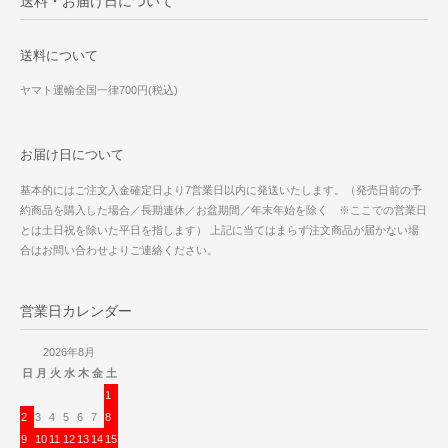
送料・お届け日について
送料について
ヤマト運輸全国一律700円(税込)
お届け日について
基本的にはご注文入金確定日より7営業日以内に発送いたします。（発売日前の予
約商品を購入した場合／長期連休／お盆期間／年末年始を除く ※ここでの営業日
とは土日祝を除いた平日を指します） 上記に当てはまらず注文商品が届かない場
合はお問い合わせよりご連絡ください。
営業日カレンダー
2026年8月
日
月
火
水
木
金
土
1
2
3
4
5
6
7
8
9
10
11
12
13
14
15