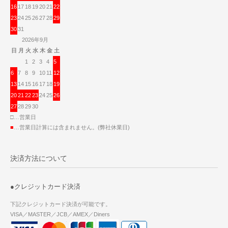
16
17
18
19
20
21
22
23
24
25
26
27
28
29
30
31
2026年9月
日
月
火
水
木
金
土
1
2
3
4
5
6
7
8
9
10
11
12
13
14
15
16
17
18
19
20
21
22
23
24
25
26
27
28
29
30
□…営業日
■
…営業日計算には含まれません。(弊社休業日)
決済方法について
●クレジットカード決済
下記クレジットカード決済が可能です。
VISA／MASTER／JCB／AMEX／Diners