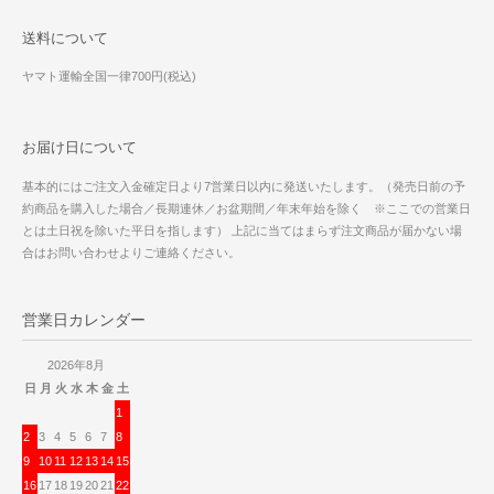
送料について
ヤマト運輸全国一律700円(税込)
お届け日について
基本的にはご注文入金確定日より7営業日以内に発送いたします。（発売日前の予
約商品を購入した場合／長期連休／お盆期間／年末年始を除く ※ここでの営業日
とは土日祝を除いた平日を指します） 上記に当てはまらず注文商品が届かない場
合はお問い合わせよりご連絡ください。
営業日カレンダー
2026年8月
日
月
火
水
木
金
土
1
2
3
4
5
6
7
8
9
10
11
12
13
14
15
16
17
18
19
20
21
22