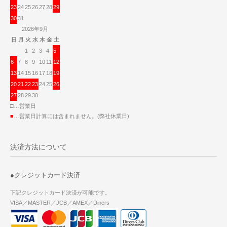
23
24
25
26
27
28
29
30
31
2026年9月
日
月
火
水
木
金
土
1
2
3
4
5
6
7
8
9
10
11
12
13
14
15
16
17
18
19
20
21
22
23
24
25
26
27
28
29
30
□…営業日
■
…営業日計算には含まれません。(弊社休業日)
決済方法について
●クレジットカード決済
下記クレジットカード決済が可能です。
VISA／MASTER／JCB／AMEX／Diners