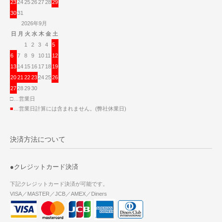
23
24
25
26
27
28
29
30
31
2026年9月
日
月
火
水
木
金
土
1
2
3
4
5
6
7
8
9
10
11
12
13
14
15
16
17
18
19
20
21
22
23
24
25
26
27
28
29
30
□…営業日
■
…営業日計算には含まれません。(弊社休業日)
決済方法について
●クレジットカード決済
下記クレジットカード決済が可能です。
VISA／MASTER／JCB／AMEX／Diners