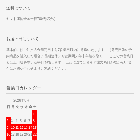
送料について
ヤマト運輸全国一律700円(税込)
お届け日について
基本的にはご注文入金確定日より7営業日以内に発送いたします。（発売日前の予
約商品を購入した場合／長期連休／お盆期間／年末年始を除く ※ここでの営業日
とは土日祝を除いた平日を指します） 上記に当てはまらず注文商品が届かない場
合はお問い合わせよりご連絡ください。
営業日カレンダー
2026年8月
日
月
火
水
木
金
土
1
2
3
4
5
6
7
8
9
10
11
12
13
14
15
16
17
18
19
20
21
22