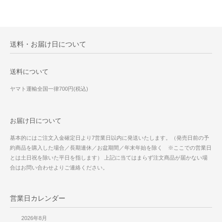
送料・お届け日について
送料について
ヤマト運輸全国一律700円(税込)
お届け日について
基本的にはご注文入金確定日より7営業日以内に発送いたします。（発売日前の予
約商品を購入した場合／長期連休／お盆期間／年末年始を除く ※ここでの営業日
とは土日祝を除いた平日を指します） 上記に当てはまらず注文商品が届かない場
合はお問い合わせよりご連絡ください。
営業日カレンダー
2026年8月