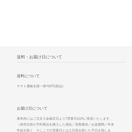
送料・お届け日について
送料について
ヤマト運輸全国一律700円(税込)
お届け日について
基本的にはご注文入金確定日より7営業日以内に発送いたします。
（発売日前の予約商品を購入した場合／長期連休／お盆期間／年末
年始を除く ※ここでの営業日とは土日祝を除いた平日を指しま