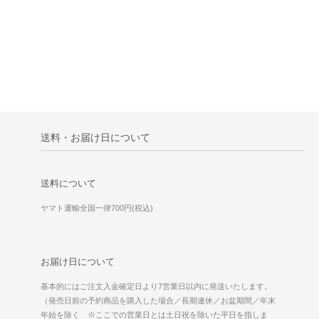
送料・お届け日について
送料について
ヤマト運輸全国一律700円(税込)
お届け日について
基本的にはご注文入金確定日より7営業日以内に発送いたします。
（発売日前の予約商品を購入した場合／長期連休／お盆期間／年末
年始を除く ※ここでの営業日とは土日祝を除いた平日を指しま