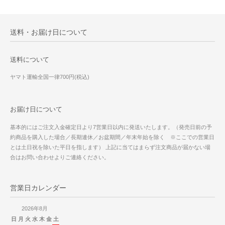
送料・お届け日について
送料について
ヤマト運輸全国一律700円(税込)
お届け日について
基本的にはご注文入金確定日より7営業日以内に発送いたします。（発売日前の予
約商品を購入した場合／長期連休／お盆期間／年末年始を除く ※ここでの営業日
とは土日祝を除いた平日を指します） 上記に当てはまらず注文商品が届かない場
合はお問い合わせよりご連絡ください。
営業日カレンダー
2026年8月
日
月
火
水
木
金
土