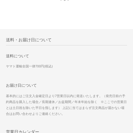
送料・お届け日について
送料について
ヤマト運輸全国一律700円(税込)
お届け日について
基本的にはご注文入金確定日より7営業日以内に発送いたします。（発売日前の予
約商品を購入した場合／長期連休／お盆期間／年末年始を除く ※ここでの営業日
とは土日祝を除いた平日を指します） 上記に当てはまらず注文商品が届かない場
合はお問い合わせよりご連絡ください。
営業日カレンダー