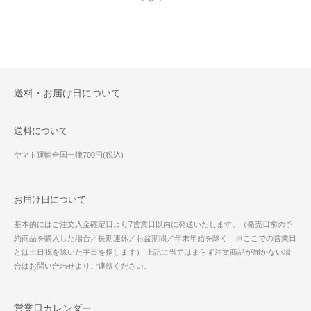
送料・お届け日について
送料について
ヤマト運輸全国一律700円(税込)
お届け日について
基本的にはご注文入金確定日より7営業日以内に発送いたします。（発売日前の予
約商品を購入した場合／長期連休／お盆期間／年末年始を除く ※ここでの営業日
とは土日祝を除いた平日を指します） 上記に当てはまらず注文商品が届かない場
合はお問い合わせよりご連絡ください。
営業日カレンダー