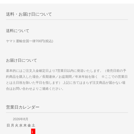
送料・お届け日について
送料について
ヤマト運輸全国一律700円(税込)
お届け日について
基本的にはご注文入金確定日より7営業日以内に発送いたします。（発売日前の予
約商品を購入した場合／長期連休／お盆期間／年末年始を除く ※ここでの営業日
とは土日祝を除いた平日を指します） 上記に当てはまらず注文商品が届かない場
合はお問い合わせよりご連絡ください。
営業日カレンダー
2026年8月
日
月
火
水
木
金
土
1