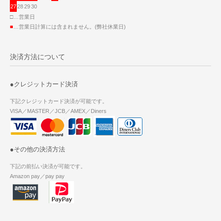
27
28
29
30
□…営業日
■
…営業日計算には含まれません。(弊社休業日)
決済方法について
●クレジットカード決済
下記クレジットカード決済が可能です。
VISA／MASTER／JCB／AMEX／Diners
●その他の決済方法
下記の前払い決済が可能です。
Amazon pay／pay pay