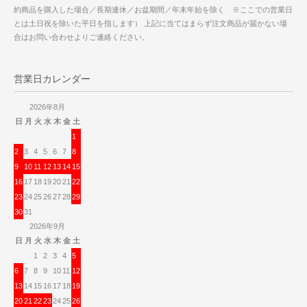
約商品を購入した場合／長期連休／お盆期間／年末年始を除く ※ここでの営業日
とは土日祝を除いた平日を指します） 上記に当てはまらず注文商品が届かない場
合はお問い合わせよりご連絡ください。
営業日カレンダー
2026年8月
日
月
火
水
木
金
土
1
2
3
4
5
6
7
8
9
10
11
12
13
14
15
16
17
18
19
20
21
22
23
24
25
26
27
28
29
30
31
2026年9月
日
月
火
水
木
金
土
1
2
3
4
5
6
7
8
9
10
11
12
13
14
15
16
17
18
19
20
21
22
23
24
25
26