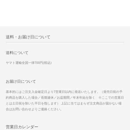
送料・お届け日について
送料について
ヤマト運輸全国一律700円(税込)
お届け日について
基本的にはご注文入金確定日より7営業日以内に発送いたします。（発売日前の予
約商品を購入した場合／長期連休／お盆期間／年末年始を除く ※ここでの営業日
とは土日祝を除いた平日を指します） 上記に当てはまらず注文商品が届かない場
合はお問い合わせよりご連絡ください。
営業日カレンダー