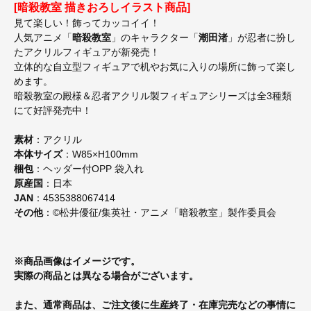
[暗殺教室 描きおろしイラスト商品]
見て楽しい！飾ってカッコイイ！
人気アニメ「
暗殺教室
」のキャラクター「
潮田渚
」が忍者に扮し
たアクリルフィギュアが新発売！
立体的な自立型フィギュアで机やお気に入りの場所に飾って楽し
めます。
暗殺教室の殿様＆忍者アクリル製フィギュアシリーズは全3種類
にて好評発売中！
素材
：アクリル
本体サイズ
：W85×H100mm
梱包
：ヘッダー付OPP 袋入れ
原産国
：日本
JAN
：4535388067414
その他
：©松井優征/集英社・アニメ「暗殺教室」製作委員会
※商品画像はイメージです。
実際の商品とは異なる場合がございます。
また、通常商品は、ご注文後に生産終了・在庫完売などの事情に