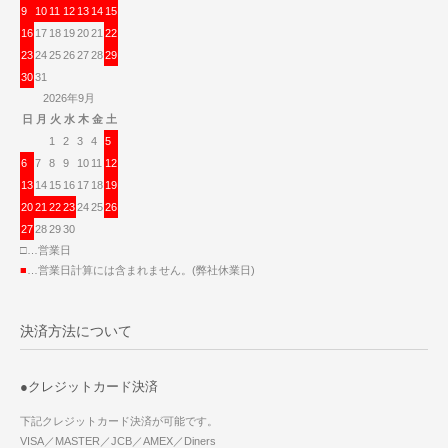
9
10
11
12
13
14
15
16
17
18
19
20
21
22
23
24
25
26
27
28
29
30
31
2026年9月
日
月
火
水
木
金
土
1
2
3
4
5
6
7
8
9
10
11
12
13
14
15
16
17
18
19
20
21
22
23
24
25
26
27
28
29
30
□…営業日
■
…営業日計算には含まれません。(弊社休業日)
決済方法について
●クレジットカード決済
下記クレジットカード決済が可能です。
VISA／MASTER／JCB／AMEX／Diners