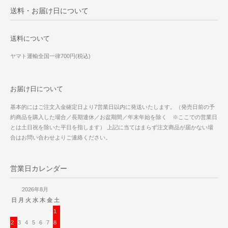
送料・お届け日について
送料について
ヤマト運輸全国一律700円(税込)
お届け日について
基本的にはご注文入金確定日より7営業日以内に発送いたします。（発売日前の予
約商品を購入した場合／長期連休／お盆期間／年末年始を除く ※ここでの営業日
とは土日祝を除いた平日を指します） 上記に当てはまらず注文商品が届かない場
合はお問い合わせよりご連絡ください。
営業日カレンダー
2026年8月
日
月
火
水
木
金
土
1
2
3
4
5
6
7
8